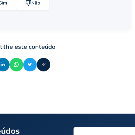
Sim
Não
ilhe este conteúdo
eúdos