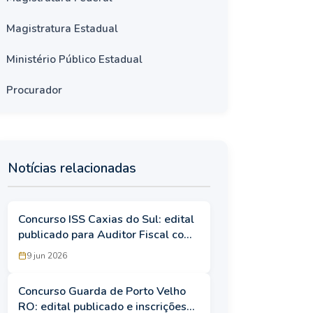
Magistratura Estadual
Ministério Público Estadual
Procurador
Notícias relacionadas
Concurso ISS Caxias do Sul: edital
publicado para Auditor Fiscal com
salário de R$ 11,6 mil
9 jun 2026
Concurso Guarda de Porto Velho
RO: edital publicado e inscrições