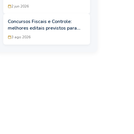
foco em Direito Constitucional
2 jun 2026
Concursos Fiscais e Controle:
melhores editais previstos para
agosto; iniciais de até R$ 23,5 mil!
3 ago 2026