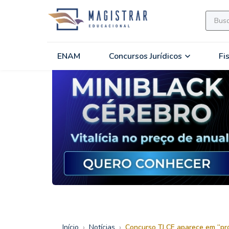
ENAM
Concursos Jurídicos
Fi
›
›
Início
Notícias
Concurso TJ CE aparece em “pró